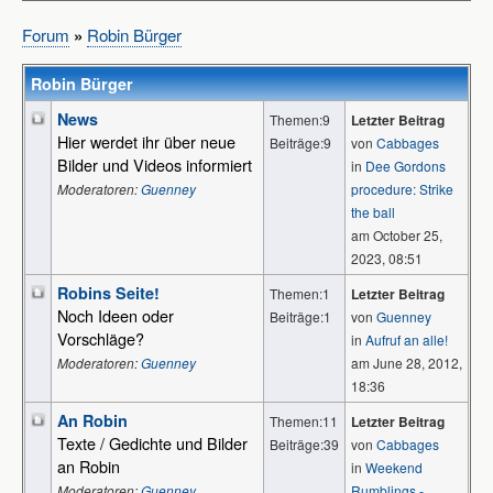
Forum
»
Robin Bürger
Robin Bürger
News
Themen:9
Letzter Beitrag
Hier werdet ihr über neue
Beiträge:9
von
Cabbages
Bilder und Videos informiert
in
Dee Gordons
Moderatoren:
Guenney
procedure: Strike
the ball
am October 25,
2023, 08:51
Robins Seite!
Themen:1
Letzter Beitrag
Noch Ideen oder
Beiträge:1
von
Guenney
Vorschläge?
in
Aufruf an alle!
Moderatoren:
Guenney
am June 28, 2012,
18:36
An Robin
Themen:11
Letzter Beitrag
Texte / Gedichte und Bilder
Beiträge:39
von
Cabbages
an Robin
in
Weekend
Moderatoren:
Guenney
Rumblings -