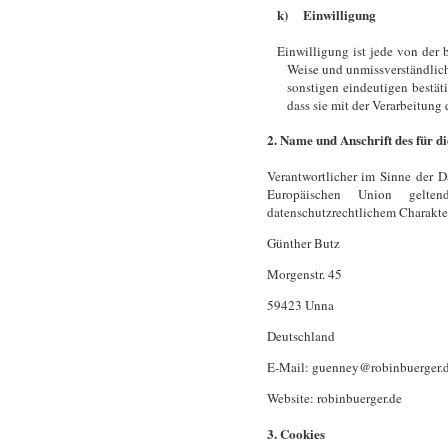
k) Einwilligung
Einwilligung ist jede von der b
Weise und unmissverständlic
sonstigen eindeutigen bestät
dass sie mit der Verarbeitung
2. Name und Anschrift des für d
Verantwortlicher im Sinne der D
Europäischen Union gelten
datenschutzrechtlichem Charakter 
Günther Butz
Morgenstr. 45
59423 Unna
Deutschland
E-Mail: guenney@robinbuerger.
Website: robinbuerger.de
3. Cookies