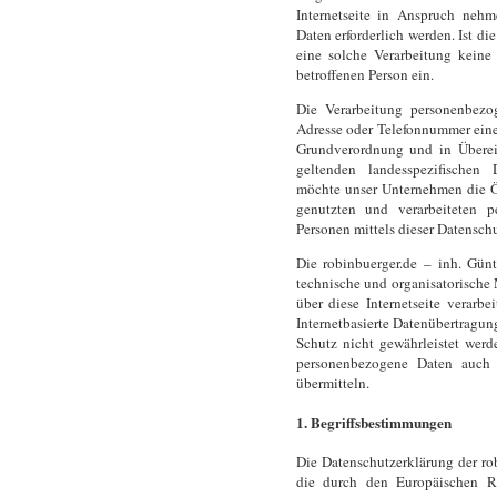
Internetseite in Anspruch neh
Daten erforderlich werden. Ist di
eine solche Verarbeitung keine 
betroffenen Person ein.
Die Verarbeitung personenbezog
Adresse oder Telefonnummer einer
Grundverordnung und in Überei
geltenden landesspezifischen 
möchte unser Unternehmen die Ö
genutzten und verarbeiteten p
Personen mittels dieser Datensch
Die robinbuerger.de – inh. Günt
technische und organisatorische
über diese Internetseite verarb
Internetbasierte Datenübertragun
Schutz nicht gewährleistet werd
personenbezogene Daten auch a
übermitteln.
1. Begriffsbestimmungen
Die Datenschutzerklärung der rob
die durch den Europäischen Ri