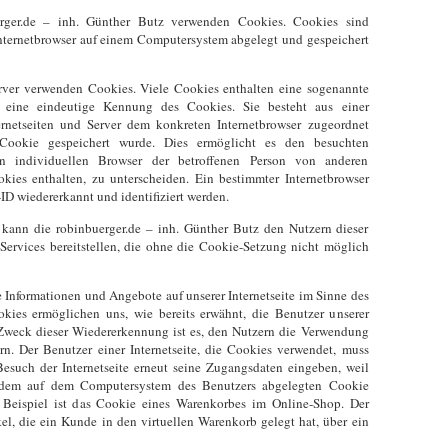
uerger.de – inh. Günther Butz verwenden Cookies. Cookies sind
Internetbrowser auf einem Computersystem abgelegt und gespeichert
erver verwenden Cookies. Viele Cookies enthalten eine sogenannte
 eine eindeutige Kennung des Cookies. Sie besteht aus einer
ernetseiten und Server dem konkreten Internetbrowser zugeordnet
ookie gespeichert wurde. Dies ermöglicht es den besuchten
en individuellen Browser der betroffenen Person von anderen
okies enthalten, zu unterscheiden. Ein bestimmter Internetbrowser
ID wiedererkannt und identifiziert werden.
kann die robinbuerger.de – inh. Günther Butz den Nutzern dieser
e Services bereitstellen, die ohne die Cookie-Setzung nicht möglich
 Informationen und Angebote auf unserer Internetseite im Sinne des
kies ermöglichen uns, wie bereits erwähnt, die Benutzer unserer
 Zweck dieser Wiedererkennung ist es, den Nutzern die Verwendung
tern. Der Benutzer einer Internetseite, die Cookies verwendet, muss
Besuch der Internetseite erneut seine Zugangsdaten eingeben, weil
d dem auf dem Computersystem des Benutzers abgelegten Cookie
Beispiel ist das Cookie eines Warenkorbes im Online-Shop. Der
el, die ein Kunde in den virtuellen Warenkorb gelegt hat, über ein