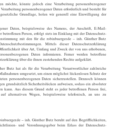
men möchte, könnte jedoch eine Verarbeitung personenbezogener
e Verarbeitung personenbezogener Daten erforderlich und besteht für
gesetzliche Grundlage, holen wir generell eine Einwilligung der
ener Daten, beispielsweise des Namens, der Anschrift, E-Mail-
 betroffenen Person, erfolgt stets im Einklang mit der Datenschutz-
nstimmung mit den für die robinbuerger.de – inh. Günther Butz
Datenschutzbestimmungen. Mittels dieser Datenschutzerklärung
ffentlichkeit über Art, Umfang und Zweck der von uns erhobenen,
ersonenbezogenen Daten informieren. Ferner werden betroffene
utzerklärung über die ihnen zustehenden Rechte aufgeklärt.
her Butz hat als für die Verarbeitung Verantwortlicher zahlreiche
 Maßnahmen umgesetzt, um einen möglichst lückenlosen Schutz der
eiteten personenbezogenen Daten sicherzustellen. Dennoch können
gen grundsätzlich Sicherheitslücken aufweisen, sodass ein absoluter
en kann. Aus diesem Grund steht es jeder betroffenen Person frei,
uf alternativen Wegen, beispielsweise telefonisch, an uns zu
inbuerger.de – inh. Günther Butz beruht auf den Begrifflichkeiten,
chtlinien- und Verordnungsgeber beim Erlass der Datenschutz-