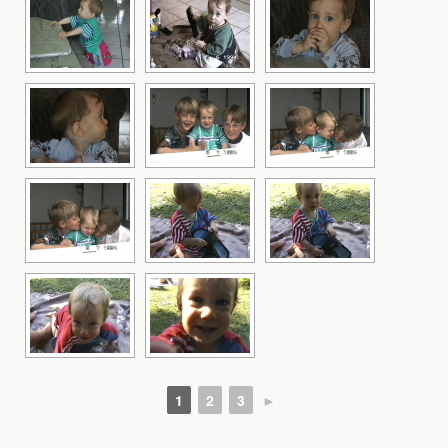
1
2
3
►